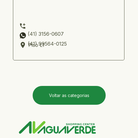
      (41) 3156-0607         
      (41) 99564-0125
Piso L1
Voltar as categorias